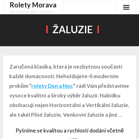
Rolety Morava
Skip
to
Moderní kvalitní design !
content
ŽALUZIE
Zaručená klasika, která je nezbytnou součástí
každé domácnosti. Neholdujete-li moderním
prvkům “
rolety Den a Noc
” rádi Vám představíme
vysoce kvalitní a široký výběr žaluzií. Nabídku
obohacují nejen Horizontální a Vertikální žaluzie,
ale takéi Plisé žaluzie, Venkovní žaluzie a jiné
…
Pyšníme se kvalitou a rychlostí dodání včetně